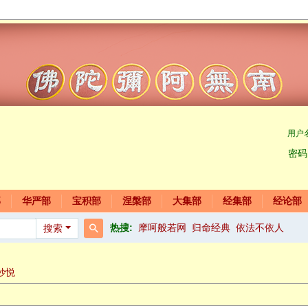
用户
密码
部
华严部
宝积部
涅槃部
大集部
经集部
经论部
热搜:
摩呵般若网
归命经典
依法不依人
搜索
搜
索
妙悦