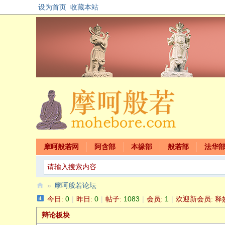
设为首页
收藏本站
摩呵般若网
阿含部
本缘部
般若部
法华
»
摩呵般若论坛
今日:
0
|
昨日:
0
|
帖子:
1083
|
会员:
1
|
欢迎新会员:
释
摩
呵
辩论板块